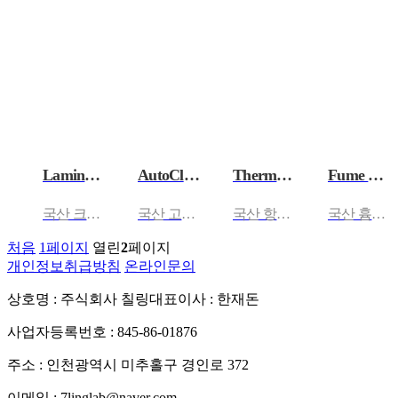
Laminar Flow Cabinet
AutoClave
Thermo-hygrostat
Fume Hood
국산 크린벤치 CLCB-100/130/160
국산 고압멸균기 CLAC-45L,60L,80L,100L
국산 항온항습기 UP-Type/DOWN-Type/DUC…
국산 흄후드 CL-1200P/1500P/1800P
처음
1
페이지
열린
2
페이지
개인정보취급방침
온라인문의
상호명 : 주식회사 칠링
대표이사 : 한재돈
사업자등록번호 : 845-86-01876
주소 : 인천광역시 미추홀구 경인로 372
이메일 : 7linglab@naver.com