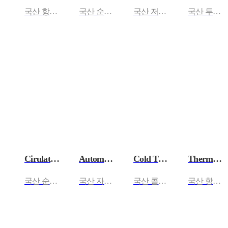
국산 항온수조(경제형) CLWDE-06B/11B/23B
국산 순환항온수조 CLCWB-13L/20L/30L
국산 저온순환항온수조 CLCWB-13M/20M/30M/…
국산 투시항온수조 CLVB-30/55
Cirulator Oil Bath
Automatic Water Still
Cold Trap
Thermo-Hygrostat
국산 순환 오일배스 CLCOB-7/12/25
국산 자동증류수기 CLAWS-FA12/30
국산 콜드트랩 CLCT-4(진공건조기 펌프 보호용)
국산 항온항습기 CLTH-81/150/288/81G/1…