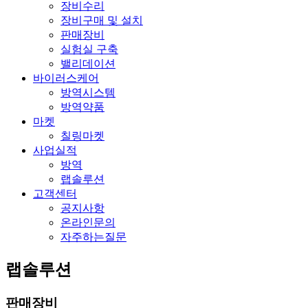
장비수리
장비구매 및 설치
판매장비
실험실 구축
밸리데이션
바이러스케어
방역시스템
방역약품
마켓
칠링마켓
사업실적
방역
랩솔루션
고객센터
공지사항
온라인문의
자주하는질문
랩솔루션
판매장비