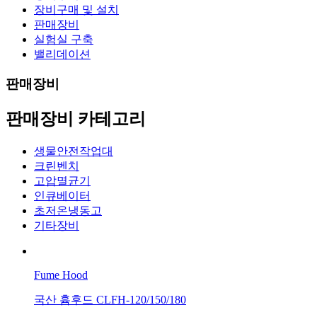
장비구매 및 설치
판매장비
실험실 구축
밸리데이션
판매장비
판매장비 카테고리
생물안전작업대
크린벤치
고압멸균기
인큐베이터
초저온냉동고
기타장비
Fume Hood
국산 흄후드 CLFH-120/150/180