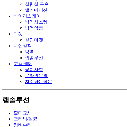
실험실 구축
밸리데이션
바이러스케어
방역시스템
방역약품
마켓
칠링마켓
사업실적
방역
랩솔루션
고객센터
공지사항
온라인문의
자주하는질문
랩솔루션
필터교체
크리닝/살균
장비수리