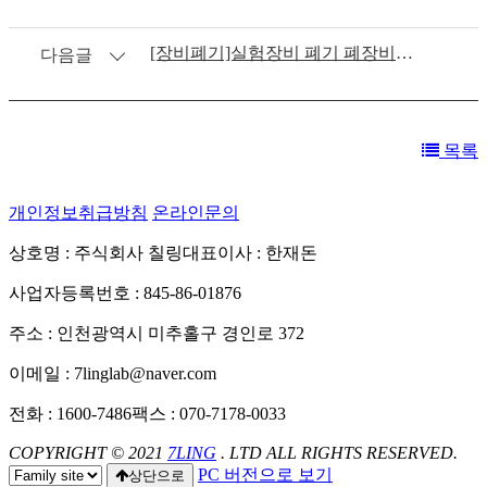
[장비폐기]실험장비 폐기 폐장비처리 DryOven Shaker,Microwave Reactor,진공펌프,자석교반기,Rat Cage 외 - SK바이오팜(2)
다음글
목록
개인정보취급방침
온라인문의
상호명 : 주식회사 칠링
대표이사 : 한재돈
사업자등록번호 : 845-86-01876
주소 : 인천광역시 미추홀구 경인로 372
이메일 : 7linglab@naver.com
전화 : 1600-7486
팩스 : 070-7178-0033
COPYRIGHT © 2021
7LING
. LTD ALL RIGHTS RESERVED.
PC 버전으로 보기
상단으로