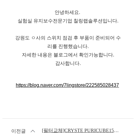
안녕하세요. 
실험실 유지보수전문기업 칠링랩솔루션입니다.
강원도 ㅇ사의 스위치 점검 후 부품이 준비되어 수
리를 진행했습니다.
자세한 내용은 블로그에서 확인가능합니다.
감사합니다.
https://blog.naver.com/7lingstore/222585028437
[필터교체]CRYSTE PURICUBE1500 생물안전작업대 BSC 총4대 헤파필터(HEPA Filter) 필터교체 - 서울 ㅇ사
이전글