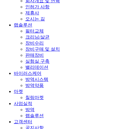
회사개요 및 연혁
인허가 사항
제휴사
오시는 길
랩솔루션
필터교체
크리닝/살균
장비수리
장비구매 및 설치
판매장비
실험실 구축
밸리데이션
바이러스케어
방역시스템
방역약품
마켓
칠링마켓
사업실적
방역
랩솔루션
고객센터
공지사항